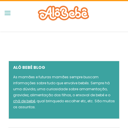
ALÔ BEBÊ BLOG
As mamães e futuras mamães sempre buscam
informações sobre tudo que envolve bebês. Sempre há
uma dúvida, uma curiosidade sobre amamentação,
gravidez, alimentação dos filhos, o enxoval de bebê e o
chá de bebê
, qual brinquedo escolher etc, etc. São muitos
os assuntos.