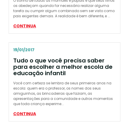
O sonho de todas as mamães e papais é que seus filhos
os obedeçam quando for necessário realizar alguma
tarefa ou cumprir algum combinado sem ser visto como
pais exigentes demais. A realidade é bem diferente, e ...
CONTINUA
19/01/2017
Tudo o que você precisa saber
para escolher a melhor escola de
educação infantil
Você com certeza se lembra de seus primeiros anos na
escola: quem era o professor, os nomes dos seus
amiguinhos, as brincadeiras que faziam, as
apresentações para a comunidade e outros momentos
que toda criança experime...
CONTINUA