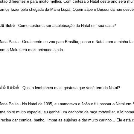
stão diferentes e para muito melhor. Com certeza o Natal deste ano será mui
amos fazer pela chegada da Maria Luiza. Quem sabe o Bussunda não desce
lô Bebê
- Como costuma ser a celebração do Natal em sua casa?
aria Paula - Geralmente eu vou para Brasília, passo o Natal com a minha fam
om a Malu será mais animado ainda.
Alô Bebê
- Qual a lembrança mais gostosa que você tem do Natal?
aria Paula - No Natal de 1995, eu namorava o João e fui passar o Natal em S
ma noite muito especial, eu ganhei um cachorro da raça rottweiller, o Minot
recisa dar comida, banho, limpar as sujeiras e dar muito carinho... Ele está 