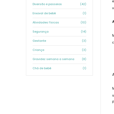
e
Diversão e passeios
(42)
v
Enxoval de bebê
(1)
A
Atividades físicas
(10)
Segurança
(14)
M
Gestante
(3)
c
Criança
(3)
Gravidez semana a semana
(8)
Chá de bebê
(1)
M
u
P