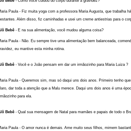
lô Bebê
- Como você cuidou do corpo durante a gravidez?
aria Paula - Fiz muita yoga com a professora Maria Augusta, que trabalha h
estantes. Além disso, fiz caminhadas e usei um creme antiestrias para o cor
lô Bebê
- E na sua alimentação, você mudou alguma coisa?
aria Paula - Não. Eu sempre tive uma alimentação bem balanceada, comendo
ravidez, eu mantive esta minha rotina.
lô Bebê
- Você e o João pensam em dar um irmãozinho para Maria Luiza ?
aria Paula - Queremos sim, mas só daqui uns dois anos. Primeiro tenho que e
laro, dar toda a atenção que a Malu merece. Daqui uns dois anos é uma épo
rmãozinho para ela.
lô Bebê
- Qual sua mensagem de Natal para mamães e papais de todo o Br
aria Paula - O amor nunca é demais. Ame muito seus filhos, mimem bastan