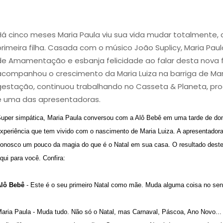
Há cinco meses Maria Paula viu sua vida mudar totalmente, 
primeira filha. Casada com o músico João Suplicy, Maria Pa
de Amamentação e esbanja felicidade ao falar desta nova fas
acompanhou o crescimento da Maria Luiza na barriga de Mar
gestação, continuou trabalhando no Casseta & Planeta, p
é uma das apresentadoras.
uper simpática, Maria Paula conversou com a Alô Bebê em uma tarde de dom
xperiência que tem vivido com o nascimento de Maria Luiza. A apresentadora 
onosco um pouco da magia do que é o Natal em sua casa. O resultado deste
qui para você. Confira:
lô Bebê
- Este é o seu primeiro Natal como mãe. Muda alguma coisa no sen
aria Paula - Muda tudo. Não só o Natal, mas Carnaval, Páscoa, Ano Novo... 