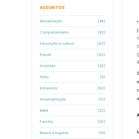
ASSUNTOS
Alimentação
(48)
Comportamento
(82)
Educação e cultura
(62)
Saúde
(62)
Gravidez
(25)
S
Parto
(9)
e
Entrevista
(50)
c
a
Amamentação
(10)
Bebê
(22)
A
Família
(20)
M
Beleza e higiene
(19)