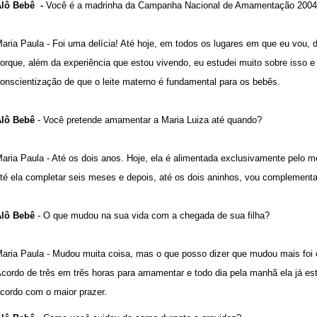
lô Bebê -
Você é a madrinha da Campanha Nacional de Amamentação 2004. C
aria Paula - Foi uma delícia! Até hoje, em todos os lugares em que eu vou
orque, além da experiência que estou vivendo, eu estudei muito sobre isso e 
onscientização de que o leite materno é fundamental para os bebês.
lô Bebê
- Você pretende amamentar a Maria Luiza até quando?
aria Paula - Até os dois anos. Hoje, ela é alimentada exclusivamente pelo me
té ela completar seis meses e depois, até os dois aninhos, vou complement
lô Bebê
- O que mudou na sua vida com a chegada de sua filha?
aria Paula - Mudou muita coisa, mas o que posso dizer que mudou mais foi o
cordo de três em três horas para amamentar e todo dia pela manhã ela já est
cordo com o maior prazer.