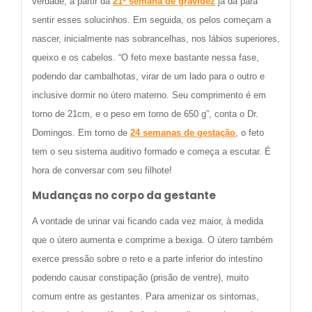
verdade, a partir da
21ª semana de gravidez
já dá para
sentir esses solucinhos. Em seguida, os pelos começam a
nascer, inicialmente nas sobrancelhas, nos lábios superiores,
queixo e os cabelos. “O feto mexe bastante nessa fase,
podendo dar cambalhotas, virar de um lado para o outro e
inclusive dormir no útero materno. Seu comprimento é em
torno de 21cm, e o peso em torno de 650 g”, conta o Dr.
Domingos. Em torno de
24 semanas de gestação
, o feto
tem o seu sistema auditivo formado e começa a escutar. É
hora de conversar com seu filhote!
Mudanças no corpo da gestante
A vontade de urinar vai ficando cada vez maior, à medida
que o útero aumenta e comprime a bexiga. O útero também
exerce pressão sobre o reto e a parte inferior do intestino
podendo causar constipação (prisão de ventre), muito
comum entre as gestantes. Para amenizar os sintomas,