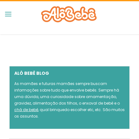
ALÔ BEBÊ BLOG
As mamães e futuras mamães sempre buscam
informações sobre tudo que envolve bebês. Sempre há
uma dúvida, uma curiosidade sobre amamentação,
gravidez, alimentação dos filhos, o enxoval de bebê e o
chá de bebê
, qual brinquedo escolher etc, etc. São muitos
os assuntos.