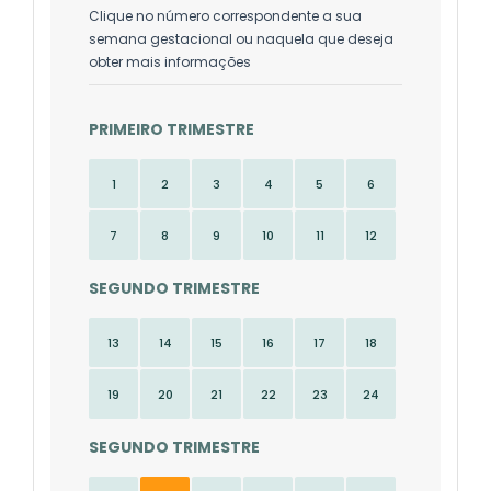
Clique no número correspondente a sua
semana gestacional ou naquela que deseja
obter mais informações
PRIMEIRO TRIMESTRE
1
2
3
4
5
6
7
8
9
10
11
12
SEGUNDO TRIMESTRE
13
14
15
16
17
18
19
20
21
22
23
24
SEGUNDO TRIMESTRE