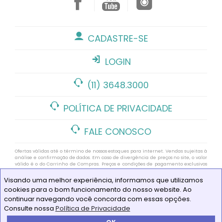
CADASTRE-SE
LOGIN
(11) 3648.3000
POLÍTICA DE PRIVACIDADE
FALE CONOSCO
Ofertas válidas até o término de nossos estoques para internet. Vendas sujeitas à
análise e confirmação de dados. Em caso de divergência de preços no site, o valor
válido é o do Carrinho de Compras. Preços e condições de pagamento exclusivos
para compras via internet. As imagens de produtos deste site pertencem a Alô
Bebê. Não é permitida a utilização sem autorização https://www.alobebe.com.br
Visando uma melhor experiência, informamos que utilizamos
CNPJ Loja Virtual: 11.928.659/0006-33
cookies para o bom funcionamento do nosso website. Ao
© COPYRIGHT 1987/2021 - ALÔ BEBÊ 34 ANOS - TODOS OS DIREITOS
continuar navegando você concorda com essas opções.
RESERVADOS - TELEFONE: (11) 3648.3000
Consulte nossa
Política de Privacidade