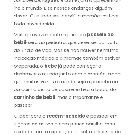
por diversos lugares e começará a apresentar-
lhe o mundo. E se nessas andanças alguém
disser “Que lindo seu bebê”, a mamãe vai ficar
toda envaidecida.
Muito provavelmente o primeiro
passeio do
bebê
será ao pediatra, que deve ser por volta
do 7º dia de vida. Mas se não houver nenhuma
indicação médica e a mamãe também estiver
preparada, o
bebê
já pode começar a
desbravar o mundo junto com a mamãe, ainda
que muitas vezes o mundo seja a pracinha ou
parquinho perto de casa e esteja a bordo do
carrinho de bebê
, mas o importante é
passear!
O ideal para o
recém-nascido
é passear em
lugares ao ar livre e com pouco barulho, mas
cuidado com a exposição ao sol, melhor sair de