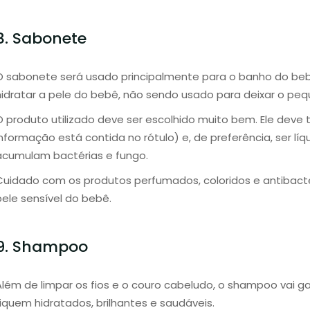
8. Sabonete
O sabonete será usado principalmente para o banho do bebê
hidratar a pele do bebê, não sendo usado para deixar o peq
O produto utilizado deve ser escolhido muito bem. Ele deve 
nformação está contida no rótulo) e, de preferência, ser lí
acumulam bactérias e fungo.
Cuidado com os produtos perfumados, coloridos e antibacter
pele sensível do bebê.
9. Shampoo
Além de limpar os fios e o couro cabeludo, o shampoo vai g
fiquem hidratados, brilhantes e saudáveis.