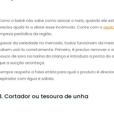
Como o bebê não sabe como assoar o nariz, quando ele est
precisa ajudá-lo a aliviar esse incômodo. Conte com o
aspir
limpeza periódica da região.
Apesar da variedade no mercado, todos funcionam da me
sabem usá-lo corretamente. Primeiro, é preciso remover o a
pouco de soro na narina da criança e introduza a ponta do a
que a sucção aconteça.
Sempre respeite a faixa etária para qual o produto é direci
aspirador com água e sabão.
3. Cortador ou tesoura de unha