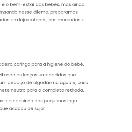
e e o bem-estar dos bebês, mas ainda
Pensando nesse dilema, preparamos
os em lojas infantis, nos mercados e
eiro coringa para a higiene do bebê.
 evitando os lenços umedecidos que
r um pedaço de algodão na água e, caso
ete neutro para a completa retirada.
s e a boquinha dos pequenos logo
que acabou de sujar.