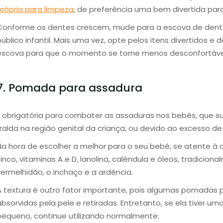
própria para limpeza
, de preferência uma bem divertida para 
Conforme os dentes crescem, mude para a escova de dentes
úblico infantil. Mais uma vez, opte pelos itens divertidos e d
escova para que o momento se torne menos desconfortável
7. Pomada para assadura
É obrigatória para combater as assaduras nos bebês, que s
fralda na região genital da criança, ou devido ao excesso de
Na hora de escolher a melhor para o seu bebê, se atente à 
inco, vitaminas A e D, lanolina, calêndula e óleos, tradicional
vermelhidão, o inchaço e a ardência.
A textura é outro fator importante, pois algumas pomadas 
absorvidas pela pele e retiradas. Entretanto, se ela tiver 
pequeno, continue utilizando normalmente.