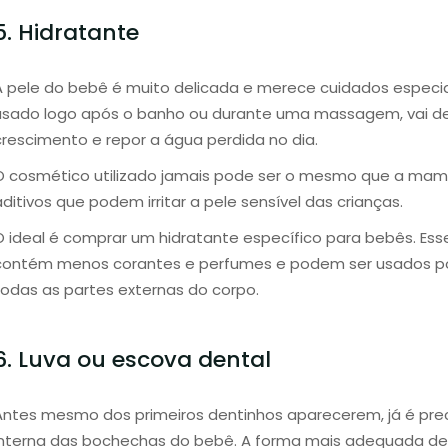
5. Hidratante
A pele do bebê é muito delicada e merece cuidados especiai
usado logo após o banho ou durante uma massagem, vai dei
crescimento e repor a água perdida no dia.
O cosmético utilizado jamais pode ser o mesmo que a mamã
ditivos que podem irritar a pele sensível das crianças.
O ideal é comprar um hidratante específico para bebês. Esse
contém menos corantes e perfumes e podem ser usados po
todas as partes externas do corpo.
6. Luva ou escova dental
Antes mesmo dos primeiros dentinhos aparecerem, já é preci
interna das bochechas do bebê. A forma mais adequada d