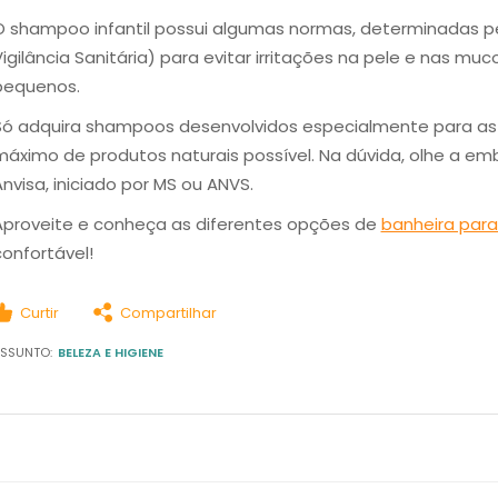
O shampoo infantil possui algumas normas, determinadas pe
Vigilância Sanitária) para evitar irritações na pele e nas m
pequenos.
Só adquira shampoos desenvolvidos especialmente para as c
máximo de produtos naturais possível. Na dúvida, olhe a em
nvisa, iniciado por MS ou ANVS.
Aproveite e conheça as diferentes opções de
banheira par
confortável!
Curtir
Compartilhar
SSUNTO:
BELEZA E HIGIENE