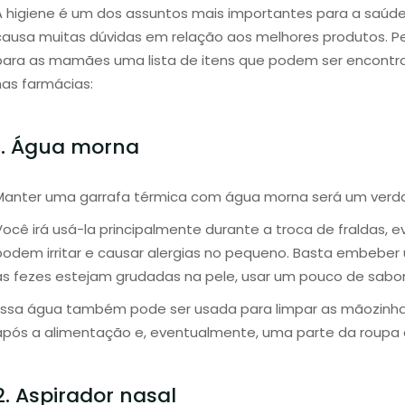
A higiene é um dos assuntos mais importantes para a saúd
causa muitas dúvidas em relação aos melhores produtos. 
para as mamães uma lista de itens que podem ser encontrad
nas farmácias:
1. Água morna
Manter uma garrafa térmica com água morna será um verdad
Você irá usá-la principalmente durante a troca de fraldas,
podem irritar e causar alergias no pequeno. Basta embebe
as fezes estejam grudadas na pele, usar um pouco de sabon
Essa água também pode ser usada para limpar as mãozinha
após a alimentação e, eventualmente, uma parte da roupa 
2. Aspirador nasal