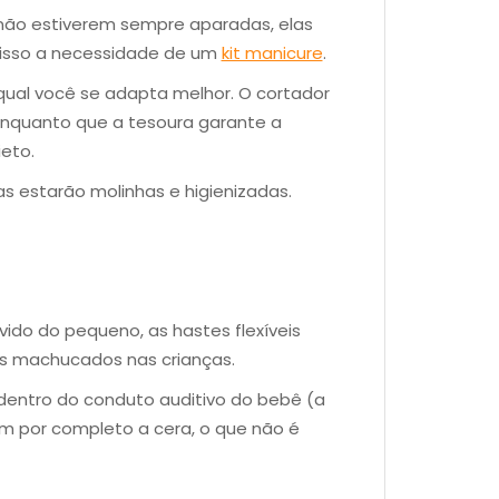
não estiverem sempre aparadas, elas
 isso a necessidade de um
kit manicure
.
qual você se adapta melhor. O cortador
, enquanto que a tesoura garante a
eto.
s estarão molinhas e higienizadas.
vido do pequeno, as hastes flexíveis
s machucados nas crianças.
 dentro do conduto auditivo do bebê (a
em por completo a cera, o que não é