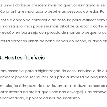
As unhas do bebê crescem mais do que você imagina e, se 
vão arranhar e machucar o bebê e as pessoas ao redor. Por
Teste a opção do cortador e da tesoura para verificar com 
é mais rápido, mas pode ser mais difícil de acertar o corte
precisão, embora seja complicado de manter o pequeno qui
Prefira cortar as unhas do bebê depois do banho, quando ela
4. Hastes flexíveis
Item essencial para a higienização do coto umbilical e do ou
também podem ser muito úteis para a limpeza de pequeno
Em relação à limpeza do ouvido, jamais introduza as hastes
parte interna da orelha, que você não enxerga). Elas remov
recomendado, e podem causar traumatismo.