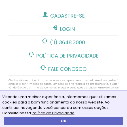
CADASTRE-SE
LOGIN
(11) 3648.3000
POLÍTICA DE PRIVACIDADE
FALE CONOSCO
Ofertas válidas até o término de nossos estoques para internet. Vendas sujeitas à
análise e confirmação de dados. Em caso de divergência de preços no site, o valor
válido é o do Carrinho de Compras. Preços e condições de pagamento exclusivos
para compras via internet. As imagens de produtos deste site pertencem a Alô
Bebê. Não é permitida a utilização sem autorização https://www.alobebe.com.br
Visando uma melhor experiência, informamos que utilizamos
CNPJ Loja Virtual: 11.928.659/0006-33
cookies para o bom funcionamento do nosso website. Ao
© COPYRIGHT 1987/2021 - ALÔ BEBÊ 34 ANOS - TODOS OS DIREITOS
continuar navegando você concorda com essas opções.
RESERVADOS - TELEFONE: (11) 3648.3000
Consulte nossa
Política de Privacidade
OK