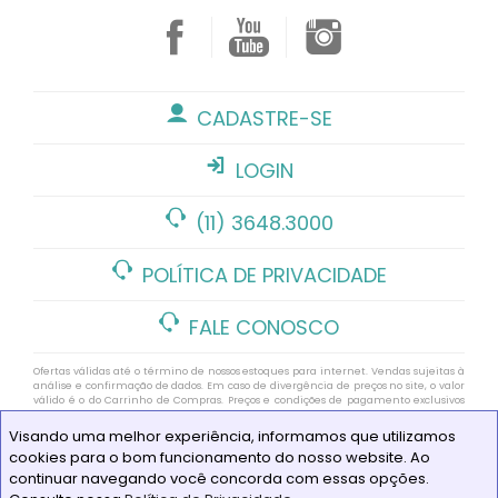
CADASTRE-SE
LOGIN
(11) 3648.3000
POLÍTICA DE PRIVACIDADE
FALE CONOSCO
Ofertas válidas até o término de nossos estoques para internet. Vendas sujeitas à
análise e confirmação de dados. Em caso de divergência de preços no site, o valor
válido é o do Carrinho de Compras. Preços e condições de pagamento exclusivos
para compras via internet. As imagens de produtos deste site pertencem a Alô
Bebê. Não é permitida a utilização sem autorização https://www.alobebe.com.br
Visando uma melhor experiência, informamos que utilizamos
CNPJ Loja Virtual: 11.928.659/0006-33
cookies para o bom funcionamento do nosso website. Ao
© COPYRIGHT 1987/2021 - ALÔ BEBÊ 34 ANOS - TODOS OS DIREITOS
continuar navegando você concorda com essas opções.
RESERVADOS - TELEFONE: (11) 3648.3000